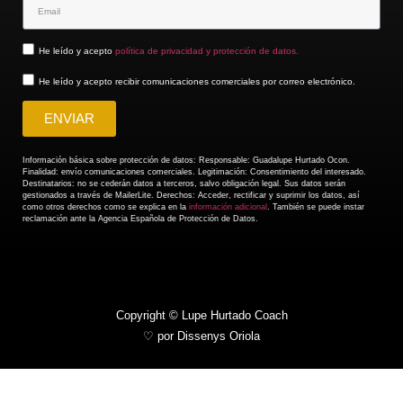
He leído y acepto
política de privacidad y protección de datos.
He leído y acepto recibir comunicaciones comerciales por correo electrónico.
ENVIAR
Información básica sobre protección de datos: Responsable: Guadalupe Hurtado Ocon.
Finalidad: envío comunicaciones comerciales. Legitimación: Consentimiento del interesado.
Destinatarios: no se cederán datos a terceros, salvo obligación legal. Sus datos serán
gestionados a través de MailerLite. Derechos: Acceder, rectificar y suprimir los datos, así
como otros derechos como se explica en la
información adicional
. También se puede instar
reclamación ante la Agencia Española de Protección de Datos.
Copyright © Lupe Hurtado Coach
♡ por Dissenys Oriola